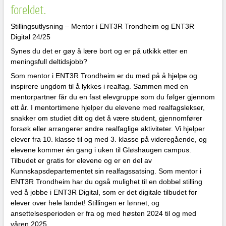
foreldet.
Stillingsutlysning – Mentor i ENT3R Trondheim og ENT3R
Digital 24/25
Synes du det er gøy å lære bort og er på utkikk etter en
meningsfull deltidsjobb?
Som mentor i ENT3R Trondheim er du med på å hjelpe og
inspirere ungdom til å lykkes i realfag. Sammen med en
mentorpartner får du en fast elevgruppe som du følger gjennom
ett år. I mentortimene hjelper du elevene med realfagslekser,
snakker om studiet ditt og det å være student, gjennomfører
forsøk eller arrangerer andre realfaglige aktiviteter. Vi hjelper
elever fra 10. klasse til og med 3. klasse på videregående, og
elevene kommer én gang i uken til Gløshaugen campus.
Tilbudet er gratis for elevene og er en del av
Kunnskapsdepartementet sin realfagssatsing. Som mentor i
ENT3R Trondheim har du også mulighet til en dobbel stilling
ved å jobbe i ENT3R Digital, som er det digitale tilbudet for
elever over hele landet! Stillingen er lønnet, og
ansettelsesperioden er fra og med høsten 2024 til og med
våren 2025.