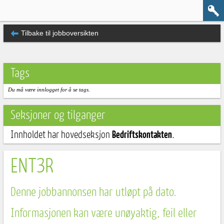
Tilbake til jobboversikten
Tags
Du må være innlogget for å se tags.
Seksjoner og tilganger
Innholdet har hovedseksjon
Bedriftskontakten
.
ENT3R
Denne jobbannonsen har utløpt på dato.
Informasjonen kan være unøyaktig, feil eller