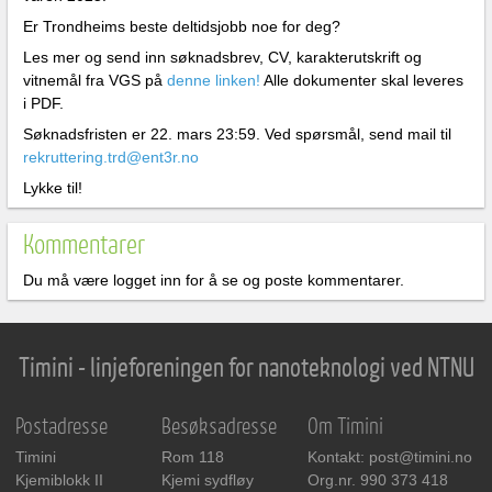
Er Trondheims beste deltidsjobb noe for deg?
Les mer og send inn søknadsbrev, CV, karakterutskrift og
vitnemål fra VGS på
denne linken!
Alle dokumenter skal leveres
i PDF.
Søknadsfristen er 22. mars 23:59. Ved spørsmål, send mail til
rekruttering.trd@ent3r.no
Lykke til!
Kommentarer
Du må være logget inn for å se og poste kommentarer.
Timini - linjeforeningen for nanoteknologi ved NTNU
Postadresse
Besøksadresse
Om Timini
Timini
Rom 118
Kontakt: post@timini.no
Kjemiblokk II
Kjemi sydfløy
Org.nr. 990 373 418