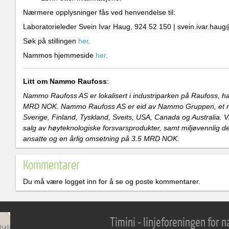
Nærmere opplysninger fås ved henvendelse til:
Laboratorieleder Svein Ivar Haug, 924 52 150 | svein.ivar.h
Søk på stillingen
her
.
Nammos hjemmeside
her
.
Litt om Nammo Raufoss
:
Nammo Raufoss AS er lokalisert i industriparken på Raufoss, ha
MRD NOK. Nammo Raufoss AS er eid av Nammo Gruppen, et nor
Sverige, Finland, Tyskland, Sveits, USA, Canada og Australia. V
salg av høyteknologiske forsvarsprodukter, samt miljøvennlig 
ansatte og en årlig omsetning på 3.5 MRD NOK.
Kommentarer
Du må være logget inn for å se og poste kommentarer.
Timini - linjeforeningen for