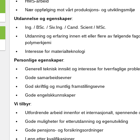
HMS-arbeid
Nær oppfølging mot vårt produksjons- og utviklingsmiljø
Utdannelse og egenskaper
:
Ing. / BSc. / Siv.Ing. / Cand. Scient / MSc.
Utdanning og erfaring innen ett eller flere av følgende fa
polymerkjemi
Interesse for materialteknologi
Personlige egenskaper
:
Generell teknisk innsikt og interesse for tverrfaglige proble
Gode samarbeidsevner
God skriftlig og muntlig framstillingsevne
Gode engelskkunnskaper
Vi tilbyr
:
Utfordrende arbeid innenfor et internasjonalt, spennende 
Gode muligheter for etterutdanning og egenutvikling
Gode pensjons- og forsikringsordninger
Lønn etter kvalifikasjoner