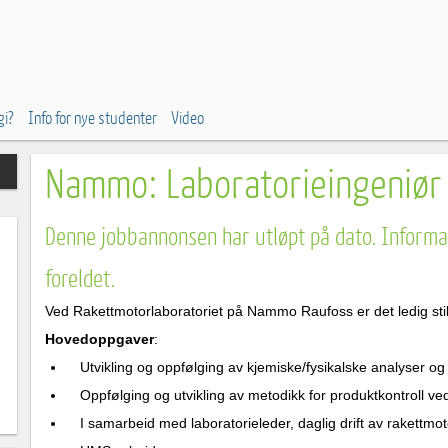
gi?
Info for nye studenter
Video
Nammo: Laboratorieingeniør
Denne jobbannonsen har utløpt på dato. Informas
foreldet.
Ved Rakettmotorlaboratoriet på Nammo Raufoss er det ledig stil
Hovedoppgaver
:
Utvikling og oppfølging av kjemiske/fysikalske analyser og
Oppfølging og utvikling av metodikk for produktkontroll ved
I samarbeid med laboratorieleder, daglig drift av rakettmot