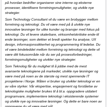
på hvordan bedrifter organiserer sine interne og eksterne
prosesser, identifisere forretningsmuligheter, og utvikle nye
strategier.
Som Technology Consultant vil du være en brobygger mellom
forretning og teknologi. Du vil være med på å utvikle nye
innovative løsninger for ulike kunder og bransjer med fokus på
teknologi. Du vil levere skalerbare, virksomhetskritiske ende-til
ende løsninger, som dekker et bredt spekter fra analyse, UX
design, informasjonssikkerhet og programmering til ledelse. Du
vil være bindeleddet mellom forretning og teknologi og dette vil
være ditt fokusområde når du ser på prosessforbedringer,
forretningsmuligheter og utvikler nye strategier.
Som Teknolog får du mulighet til å jobbe med de mest
avanserte teknologiene på markedet, utvikle nye løsninger og
være med på noen av de største og mest spennende IT
prosjektene i Norge. Måten vi bruker og utvikler teknologi er en
av våre styrker. Vår ekspertise, engasjement og forståelse av
teknologiske muligheter brukes til å bl.a. oppgradere utdatert
programvare, implementere teknologi i eksisterende systemer
og utvikle nye og innovative løsninger. Og dette er bare noen av
oppgavene du vil være med på!