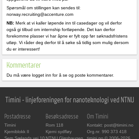
Spørsmål om stillingen kan sendes til:
norway.recruiting@accenture.com
NB:
Merk at vi kaller løpende inn til casedager og vil derfor
også gi tilbud om internship fortløpende. Det kan derfor
forekomme plasser vi har åpne er fylt opp før søknadsfristens
utløp. Vi råder deg derfor til å søke så tidlig som mulig dersom
du er interessert!
Kommentarer
Du må være logget inn for å se og poste kommentarer.
Timini - linjeforeningen for nanoteknologi ved NTNU
Postadresse
Besøksadresse
Om Timini
Timini
Rom 118
Kontakt: post@timini.no
Kjemiblokk II
Kjemi sydfløy
Org.nr. 990 373 418
Sem Sælands vei 10
NTNU Gløshaugen
timini.no © 2006-2026