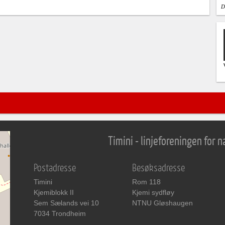
D
Timini - linjeforeningen for
Postadresse
Besøksadresse
Timini
Rom 118
Kjemiblokk II
Kjemi sydfløy
Sem Sælands vei 10
NTNU Gløshaugen
7034 Trondheim