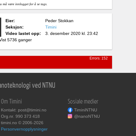
u må være innlogget for å se tags.
Eier:
Peder Stokkan
Seksjon:
Timini
Video lastet opp:
3. desember 2020 kl. 23:42
Vist 5736 ganger
Errors: 152
 nanoteknologi ved NTNU
Om Timini
Sosiale medier
Kontakt: post@timini.no
TiminiNTNU
Org.nr. 990 373 418
@nanoNTNU
timini.no © 2006-2026
Personvernopplysninger