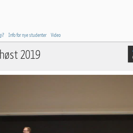
gi?
Info for nye studenter
Video
 høst 2019