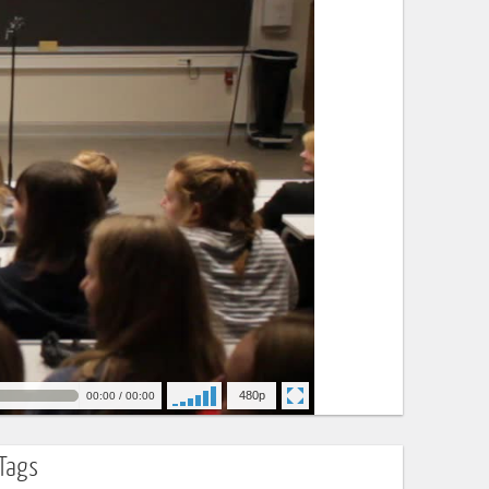
480
00:00
/
00:00
Tags