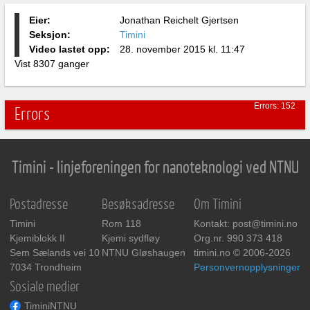
Eier:
Jonathan Reichelt Gjertsen
Seksjon:
Timini
Video lastet opp:
28. november 2015 kl. 11:47
Vist 8307 ganger
Errors: 152
Errors
Timini - linjeforeningen for nanoteknologi ved NTNU
Postadresse
Besøksadresse
Om Timini
Timini
Rom 118
Kontakt: post@timini.no
Kjemiblokk II
Kjemi sydfløy
Org.nr. 990 373 418
Sem Sælands vei 10
NTNU Gløshaugen
timini.no © 2006-2026
7034 Trondheim
Personvernopplysninger
Sosiale medier
TiminiNTNU