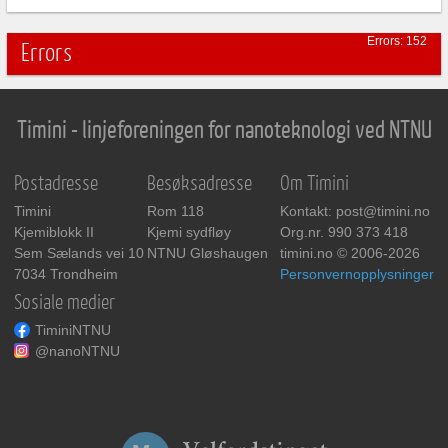
Errors: 152
Errors
Timini - linjeforeningen for nanoteknologi ved NTNU
Postadresse
Besøksadresse
Om Timini
Timini
Rom 118
Kontakt: post@timini.no
Kjemiblokk II
Kjemi sydfløy
Org.nr. 990 373 418
Sem Sælands vei 10
NTNU Gløshaugen
timini.no © 2006-2026
7034 Trondheim
Personvernopplysninger
Sosiale medier
TiminiNTNU
@nanoNTNU