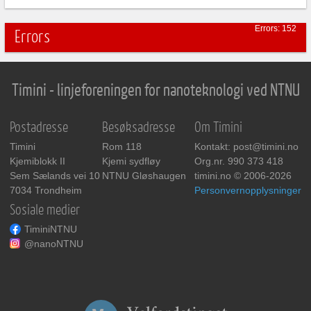
Errors: 152
Errors
Timini - linjeforeningen for nanoteknologi ved NTNU
Postadresse
Besøksadresse
Om Timini
Timini
Rom 118
Kontakt: post@timini.no
Kjemiblokk II
Kjemi sydfløy
Org.nr. 990 373 418
Sem Sælands vei 10
NTNU Gløshaugen
timini.no © 2006-2026
7034 Trondheim
Personvernopplysninger
Sosiale medier
TiminiNTNU
@nanoNTNU