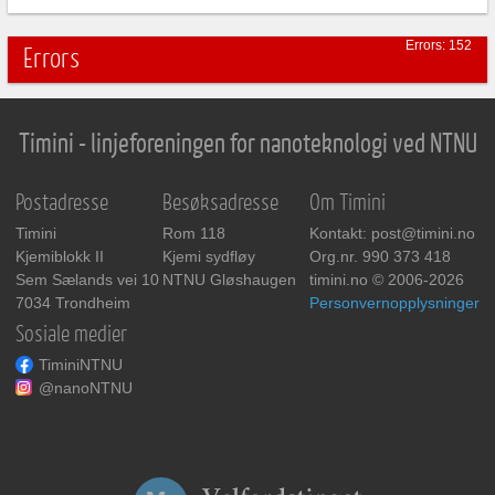
Errors: 152
Errors
Timini - linjeforeningen for nanoteknologi ved NTNU
Postadresse
Besøksadresse
Om Timini
Timini
Rom 118
Kontakt: post@timini.no
Kjemiblokk II
Kjemi sydfløy
Org.nr. 990 373 418
Sem Sælands vei 10
NTNU Gløshaugen
timini.no © 2006-2026
7034 Trondheim
Personvernopplysninger
Sosiale medier
TiminiNTNU
@nanoNTNU