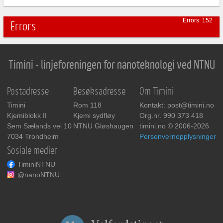
Errors: 152
Errors
Timini - linjeforeningen for nanoteknologi ved NTNU
Postadresse
Besøksadresse
Om Timini
Timini
Rom 118
Kontakt: post@timini.no
Kjemiblokk II
Kjemi sydfløy
Org.nr. 990 373 418
Sem Sælands vei 10
NTNU Gløshaugen
timini.no © 2006-2026
7034 Trondheim
Personvernopplysninger
Sosiale medier
TiminiNTNU
@nanoNTNU