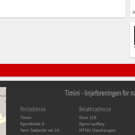
D
Timini - linjeforeningen for
Postadresse
Besøksadresse
Timini
Rom 118
Kjemiblokk II
Kjemi sydfløy
Sem Sælands vei 10
NTNU Gløshaugen