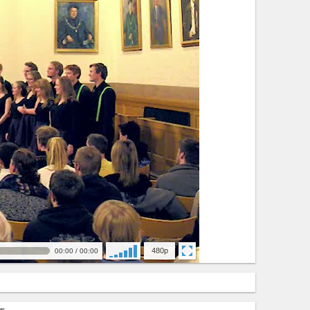
480
00:00
/
00:00