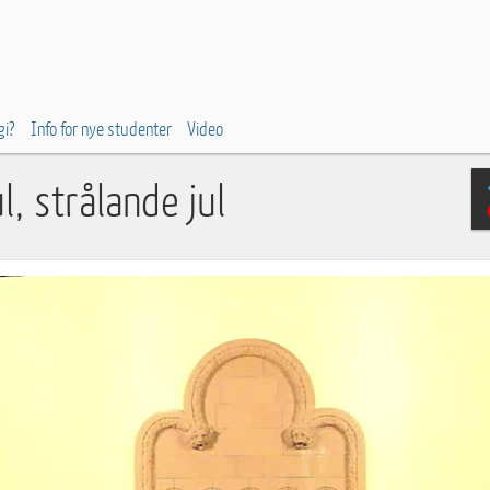
gi?
Info for nye studenter
Video
l, strålande jul