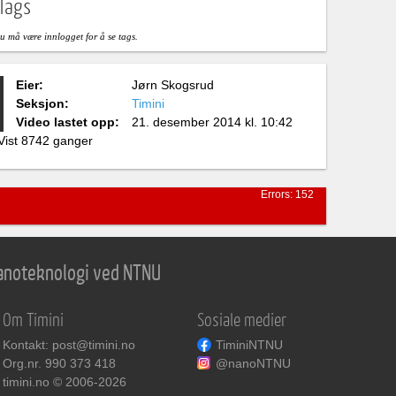
Tags
u må være innlogget for å se tags.
Eier:
Jørn Skogsrud
Seksjon:
Timini
Video lastet opp:
21. desember 2014 kl. 10:42
Vist 8742 ganger
Errors: 152
 nanoteknologi ved NTNU
Om Timini
Sosiale medier
Kontakt: post@timini.no
TiminiNTNU
Org.nr. 990 373 418
@nanoNTNU
timini.no © 2006-2026