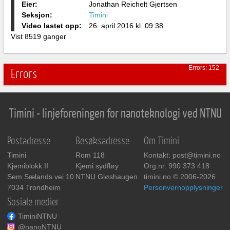
Eier:
Jonathan Reichelt Gjertsen
Seksjon:
Timini
Video lastet opp:
26. april 2016 kl. 09:38
Vist 8519 ganger
Errors: 152
Errors
Timini - linjeforeningen for nanoteknologi ved NTNU
Postadresse
Besøksadresse
Om Timini
Timini
Rom 118
Kontakt: post@timini.no
Kjemiblokk II
Kjemi sydfløy
Org.nr. 990 373 418
Sem Sælands vei 10
NTNU Gløshaugen
timini.no © 2006-2026
7034 Trondheim
Personvernopplysninger
Sosiale medier
TiminiNTNU
@nanoNTNU