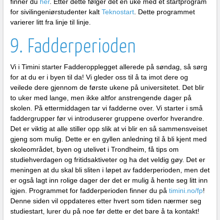
finner du
her
. Etter dette følger det en uke med et startprogram
for sivilingeniørstudenter kalt
Teknostart
. Dette programmet
varierer litt fra linje til linje.
9. Fadderperioden
Vi i Timini starter Fadderopplegget allerede på søndag, så sørg
for at du er i byen til da! Vi gleder oss til å ta imot dere og
veilede dere gjennom de første ukene på universitetet. Det blir
to uker med lange, men ikke altfor anstrengende dager på
skolen. På ettermiddagen tar vi fadderne over. Vi starter i små
faddergrupper før vi introduserer gruppene overfor hverandre.
Det er viktig at alle stiller opp slik at vi blir en så sammensveiset
gjeng som mulig. Dette er en gyllen anledning til å bli kjent med
skoleområdet, byen og utelivet i Trondheim, få tips om
studiehverdagen og fritidsaktiveter og ha det veldig gøy. Det er
meningen at du skal bli sliten i løpet av fadderperioden, men det
er også lagt inn rolige dager der det er mulig å hente seg litt inn
igjen. Programmet for fadderperioden finner du på
timini.no/fp
!
Denne siden vil oppdateres etter hvert som tiden nærmer seg
studiestart, lurer du på noe før dette er det bare å ta kontakt!