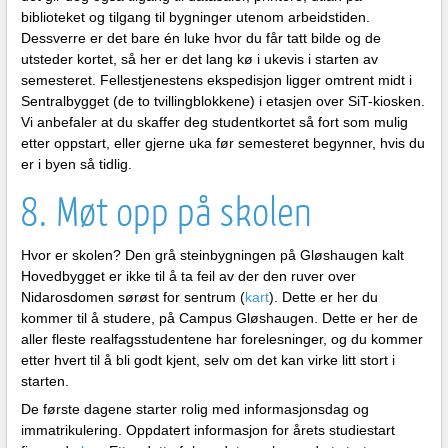
biblioteket og tilgang til bygninger utenom arbeidstiden.
Dessverre er det bare én luke hvor du får tatt bilde og de
utsteder kortet, så her er det lang kø i ukevis i starten av
semesteret. Fellestjenestens ekspedisjon ligger omtrent midt i
Sentralbygget (de to tvillingblokkene) i etasjen over SiT-kiosken.
Vi anbefaler at du skaffer deg studentkortet så fort som mulig
etter oppstart, eller gjerne uka før semesteret begynner, hvis du
er i byen så tidlig.
8. Møt opp på skolen
Hvor er skolen? Den grå steinbygningen på Gløshaugen kalt
Hovedbygget er ikke til å ta feil av der den ruver over
Nidarosdomen sørøst for sentrum (
kart
). Dette er her du
kommer til å studere, på Campus Gløshaugen. Dette er her de
aller fleste realfagsstudentene har forelesninger, og du kommer
etter hvert til å bli godt kjent, selv om det kan virke litt stort i
starten.
De første dagene starter rolig med informasjonsdag og
immatrikulering. Oppdatert informasjon for årets studiestart