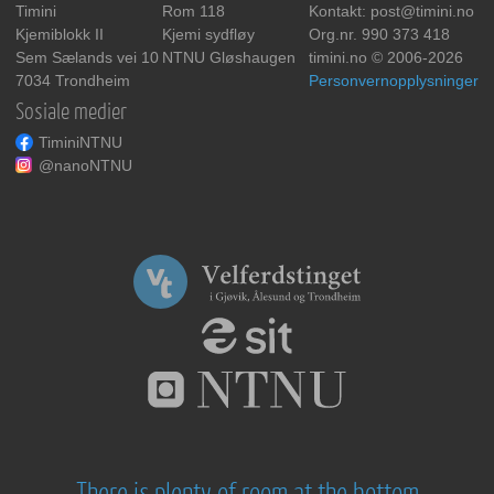
Timini
Rom 118
Kontakt: post@timini.no
Kjemiblokk II
Kjemi sydfløy
Org.nr. 990 373 418
Sem Sælands vei 10
NTNU Gløshaugen
timini.no © 2006-2026
7034 Trondheim
Personvernopplysninger
Sosiale medier
TiminiNTNU
@nanoNTNU
There is plenty of room at the bottom