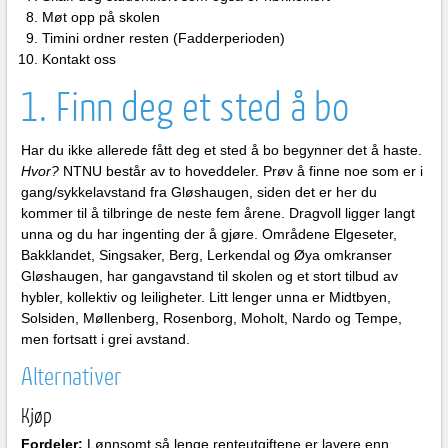
Møt opp på skolen
Timini ordner resten (Fadderperioden)
Kontakt oss
1. Finn deg et sted å bo
Har du ikke allerede fått deg et sted å bo begynner det å haste.
Hvor?
NTNU består av to hoveddeler. Prøv å finne noe som er i
gang/sykkelavstand fra Gløshaugen, siden det er her du
kommer til å tilbringe de neste fem årene. Dragvoll ligger langt
unna og du har ingenting der å gjøre. Områdene Elgeseter,
Bakklandet, Singsaker, Berg, Lerkendal og Øya omkranser
Gløshaugen, har gangavstand til skolen og et stort tilbud av
hybler, kollektiv og leiligheter. Litt lenger unna er Midtbyen,
Solsiden, Møllenberg, Rosenborg, Moholt, Nardo og Tempe,
men fortsatt i grei avstand.
Alternativer
Kjøp
Fordeler:
Lønnsomt så lenge renteutgiftene er lavere enn