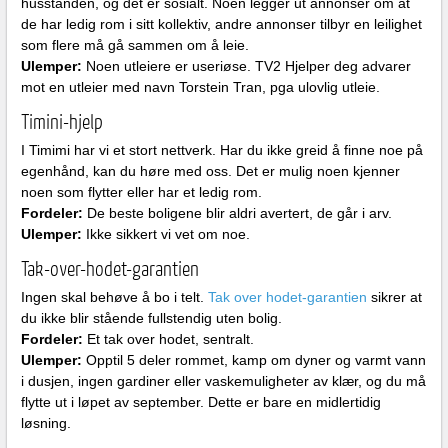
husstanden, og det er sosialt. Noen legger ut annonser om at
de har ledig rom i sitt kollektiv, andre annonser tilbyr en leilighet
som flere må gå sammen om å leie.
Ulemper:
Noen utleiere er useriøse. TV2 Hjelper deg advarer
mot en utleier med navn Torstein Tran, pga ulovlig utleie.
Timini-hjelp
I Timimi har vi et stort nettverk. Har du ikke greid å finne noe på
egenhånd, kan du høre med oss. Det er mulig noen kjenner
noen som flytter eller har et ledig rom.
Fordeler:
De beste boligene blir aldri avertert, de går i arv.
Ulemper:
Ikke sikkert vi vet om noe.
Tak-over-hodet-garantien
Ingen skal behøve å bo i telt.
Tak over hodet-garantien
sikrer at
du ikke blir stående fullstendig uten bolig.
Fordeler:
Et tak over hodet, sentralt.
Ulemper:
Opptil 5 deler rommet, kamp om dyner og varmt vann
i dusjen, ingen gardiner eller vaskemuligheter av klær, og du må
flytte ut i løpet av september. Dette er bare en midlertidig
løsning.