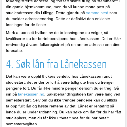
folkeregistrerte adresse, og fortsatt skatte til og ha stemmerett i
din gamle hjemkommune, men du vil kunne motta post på
studieadressen din i tillegg. Dette gjør du på
samme sted
som
du melder adresseendring. Dette er definitivt den enkleste
løsningen for de fleste.
Merk at uansett hvilken av de to løsningene du velger, så
kvalifiserer du for borteboerstipend hos Lånekassen. Det er
ikke
nødvendig å være folkeregistrert på en annen adresse enn dine
foresatte.
4. Søk lån fra Lånekassen
Det kan være opptil 8 ukers ventetid hos Lånekassen rundt
studiestart, det er derfor lurt å være tidlig ute hvis du trenger
pengene fort. Du får ikke mindre penger dersom du er treg. Gå
inn på
lanekassen.no
. Saksbehandlingstiden kan være lang ved
semesterstart. Selv om du ikke trenger pengene kan du alltids
ta opp fullt lån og høste rentene av det. Lånet er rentefritt så
lenge du er under utdanning. Du kan søke om lån før du har fått
studieplass, men du får ikke utbetalt noe før du har betalt
semesteravgiften.