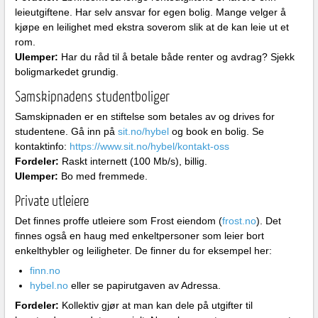
leieutgiftene. Har selv ansvar for egen bolig. Mange velger å
kjøpe en leilighet med ekstra soverom slik at de kan leie ut et
rom.
Ulemper:
Har du råd til å betale både renter og avdrag? Sjekk
boligmarkedet grundig.
Samskipnadens studentboliger
Samskipnaden er en stiftelse som betales av og drives for
studentene. Gå inn på
sit.no/hybel
og book en bolig. Se
kontaktinfo:
https://www.sit.no/hybel/kontakt-oss
Fordeler:
Raskt internett (100 Mb/s), billig.
Ulemper:
Bo med fremmede.
Private utleiere
Det finnes proffe utleiere som Frost eiendom (
frost.no
). Det
finnes også en haug med enkeltpersoner som leier bort
enkelthybler og leiligheter. De finner du for eksempel her:
finn.no
hybel.no
eller se papirutgaven av Adressa.
Fordeler:
Kollektiv gjør at man kan dele på utgifter til