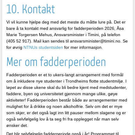
10. Kontakt
Vi vil kunne hjelpe deg med det meste du måtte lure på. Det er
bare å ta kontakt med ansvarlig for fadderperioden 2026, Åsa
Marie Torgersen Mehus, Ansvarsminister i Timini, på telefon
(405 52 917). Mail kan sendes til ansvarsminister@timini.no. Se
for øvrig
NTNUs studentsiden
for mer informasjon.
Mer om fadderperioden
Fadderperioden er et to ukers-langt arrangement med formål
om å inkludere nye studenter i Trondheims flotte studentmiljø. I
løpet av disse ukene skal du bli bedre kjent med medstudenter,
faddere, byen og universitetet gjennom mange ulike, gøye
aktiviteter! Fadderperioden består både av arrangementer med
mulighet for å drikke og noen alkoholfrie. Selv om det er mye
som skjer, er det også lagt inn litt pauser mellom slagene og er
også selvfølgelig lov å ta seg fri fra opplegget når man selv
ønsker det.
Det blir selvfølgelig fadderperiode også i år! Programmet til