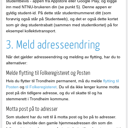
studentbevis - appen fra Appstore eller Google Play, og logge
inn med NTNU-brukeren din (se punkt 5). Denne appen er
gyldig student-id. På dette står studentnummeret ditt (som
forøvrig også står på Studentweb), og det er også dette kortet
som gir deg studentrabatt (sammen med studentkortet) på for
eksempel kollektivtransport.
3. Meld adresseendring
Når det gjelder adresseendring og melding av flytting, har du to
alternativer:
Melde flytting til Folkeregisteret og Posten
Hvis du flytter til Trondheim permanent, må du melde
flytting til
Posten
og
til Folkeregisteret
. Du vil da ikke lenger kunne motta
post på din tidligere adresse, og du vil skatte til og ha
stemmerett i Trondheim kommune.
Motta post på to adresser
Som student har du rett til å motta post og bo på to adresser.
Du vil da beholde den gamle hjemmeadressen din som din