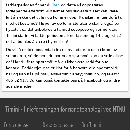
fadderperioden finner du
her
, og dette vil oppdateres
fortløpende ettersom vi nærmer oss skolestart. Det kan være
lurt å sjekke det ut før du kommer opp! Kanskje trenger du å ta
med et kostyme? I løpet av de to første ukene skal vi også på
hyttetur, så det anbefales å ta med sovepose og varme klær. I
Timini starter vi fadderperioden allerede søndag 14. august, så
det anbefales å være i byen til da!
Du vil få en telefonsamtale fra en av fadderne dine i løpet av
sommeren, så dersom du har noen spørsmål kan du stille disse
da! Har du flere spørsmål må du ikke være redd for å ta
kontakt! Faddersjef Åsa er klar for å besvare alle spørsmål du
har og kan nås på mail, ansvarsminister@timini.no, og telefon,
405 52 917. Du kan også kontakte oss på Facebook og andre
sosiale medier.
Timini - linjeforeningen for nanoteknologi ved NTNU
Postadresse
Besøksadresse
Om Timini