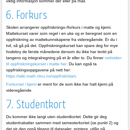
viktig informasjon kommer der eller på mail.
6. Forkurs
Skolen arrangerer oppfrisknings-/forkurs i matte og kjemi.
Mattekurset varer som regel i en uke og er beregnet som en
oppfriskning av mattekunnskapene fra videregående. Er du i
tvil, så gå på det. Oppfriskningskurset kan spare deg for mye
hodebry de første månedene dersom du ikke har tenkt på
tangens og integralregning på et år eller to. Du finner
nettsiden
til oppfriskningskurset i matte her
. Du kan også ta
oppfriskingsoppgavene på nett her:
https://wiki.math.ntnu.no/oppfrisk/start
.
Forkurset i kjemi
er ment for de som ikke har hatt kjemi på
videregående.
7. Studentkort
Du kommer ikke langt uten studentkortet. Dette gir deg
studentrabatter sammen med semesterkortet (se punkt 2) og
det gir deg også tilgang til datasaler, printere, utlån på