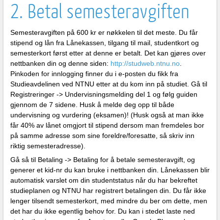
2. Betal semesteravgiften
Semesteravgiften på 600 kr er nøkkelen til det meste. Du får
stipend og lån fra Lånekassen, tilgang til mail, studentkort og
semesterkort først etter at denne er betalt. Det kan gjøres over
nettbanken din og denne siden:
http://studweb.ntnu.no
.
Pinkoden for innlogging finner du i e-posten du fikk fra
Studieavdelinen ved NTNU etter at du kom inn på studiet. Gå til
Registreringer -> Undervisningsmelding del 1 og følg guiden
gjennom de 7 sidene. Husk å melde deg opp til både
undervisning og vurdering (eksamen)! (Husk også at man ikke
får 40% av lånet omgjort til stipend dersom man fremdeles bor
på samme adresse som sine foreldre/foresatte, så skriv inn
riktig semesteradresse).
Gå så til Betaling -> Betaling for å betale semesteravgift, og
generer et kid-nr du kan bruke i nettbanken din. Lånekassen blir
automatisk varslet om din studentstatus når du har bekreftet
studieplanen og NTNU har registrert betalingen din. Du får ikke
lenger tilsendt semesterkort, med mindre du ber om dette, men
det har du ikke egentlig behov for. Du kan i stedet laste ned