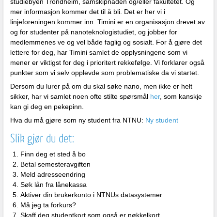
studiebyen Trondheim, samskipnaden og/eller fakultetet. Og
mer informasjon kommer det til å bli. Det er her vi i
linjeforeningen kommer inn. Timini er en organisasjon drevet av
og for studenter på nanoteknologistudiet, og jobber for
medlemmenes ve og vel både faglig og sosialt. For å gjøre det
lettere for deg, har Timini samlet de opplysningene som vi
mener er viktigst for deg i prioritert rekkefølge. Vi forklarer også
punkter som vi selv opplevde som problematiske da vi startet.
Dersom du lurer på om du skal søke nano, men ikke er helt
sikker, har vi samlet noen ofte stilte spørsmål
her
, som kanskje
kan gi deg en pekepinn.
Hva du må gjøre som ny student fra NTNU:
Ny student
Slik gjør du det:
Finn deg et sted å bo
Betal semesteravgiften
Meld adresseendring
Søk lån fra lånekassa
Aktiver din brukerkonto i NTNUs datasystemer
Må jeg ta forkurs?
Skaff deg studentkort som også er nøkkelkort