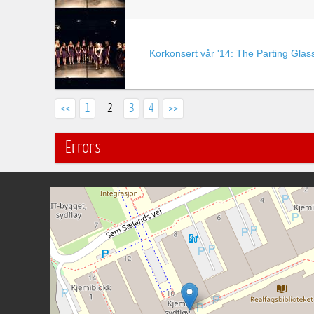
Korkonsert vår '14: The Parting Glas
<<
1
2
3
4
>>
Errors