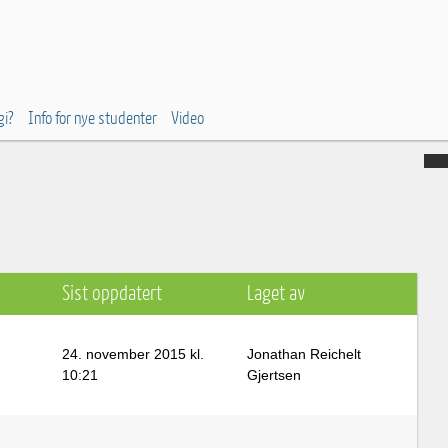
gi?
Info for nye studenter
Video
Sist oppdatert
Laget av
24. november 2015 kl.
Jonathan Reichelt
10:21
Gjertsen