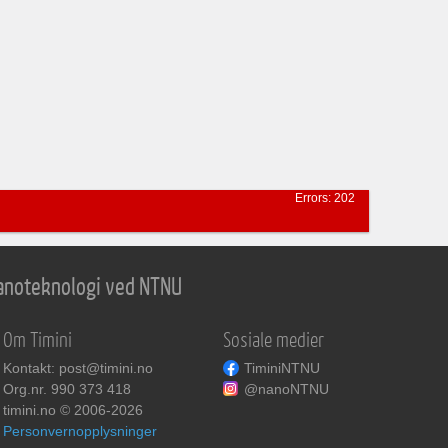
Errors: 202
 nanoteknologi ved NTNU
Om Timini
Sosiale medier
Kontakt: post@timini.no
TiminiNTNU
Org.nr. 990 373 418
@nanoNTNU
timini.no © 2006-2026
Personvernopplysninger