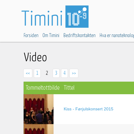
Forsiden
Om Timini
Bedriftskontakten
Hva er nanoteknolo
Video
<<
1
2
3
4
>>
Tommeltottbilde
Tittel
Kiss - Førjulskonsert 2015