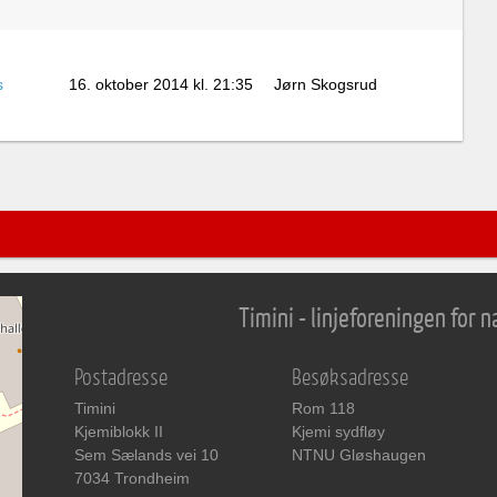
s
16. oktober 2014 kl. 21:35
Jørn Skogsrud
Timini - linjeforeningen for
Postadresse
Besøksadresse
Timini
Rom 118
Kjemiblokk II
Kjemi sydfløy
Sem Sælands vei 10
NTNU Gløshaugen
7034 Trondheim