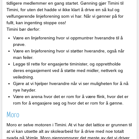
tidligere medlemmer en gang startet. Gønning gjør Timini til
Timini, for uten det hadde vi ikke klart å drive en så kul og
velfungerende linjeforening som vi har. Når vi gønner på for
fullt, kan ingenting stoppe oss!
Timini bør derfor:
Være en linjeforening hvor vi oppmuntrer hverandre til å
prøve.
Være en linjeforening hvor vi støtter hverandre, også når
man feiler.
Legge til rette for engasjerte timinister, og opprettholde
deres engasjement ved å støtte med midler, nettverk og
veiledning.
Gjøre at vi hjelper hverandre når vi ser muligheten for å nå
nye høyder.
Være en arena hvor det er rom for å være flink, hvor det er
rom for å engasjere seg og hvor det er rom for å gønne.
Moro
Moro er selve motoren i Timini. At vi har det lattice er grunnen til
at vi kan utsette alt av skolearbeid for å drive med noe totalt
svada på Vrimle. Moro gjennomsyrer det meste av det vi driver