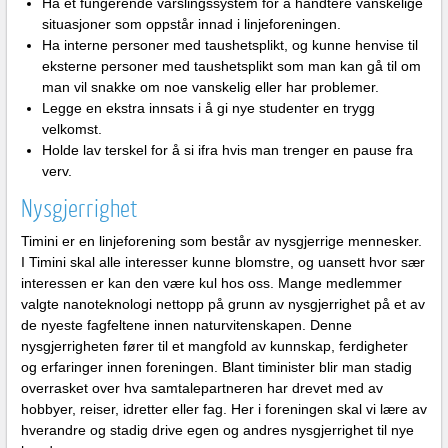
Ha et fungerende varslingssystem for å håndtere vanskelige
situasjoner som oppstår innad i linjeforeningen.
Ha interne personer med taushetsplikt, og kunne henvise til
eksterne personer med taushetsplikt som man kan gå til om
man vil snakke om noe vanskelig eller har problemer.
Legge en ekstra innsats i å gi nye studenter en trygg
velkomst.
Holde lav terskel for å si ifra hvis man trenger en pause fra
verv.
Nysgjerrighet
Timini er en linjeforening som består av nysgjerrige mennesker.
I Timini skal alle interesser kunne blomstre, og uansett hvor sær
interessen er kan den være kul hos oss. Mange medlemmer
valgte nanoteknologi nettopp på grunn av nysgjerrighet på et av
de nyeste fagfeltene innen naturvitenskapen. Denne
nysgjerrigheten fører til et mangfold av kunnskap, ferdigheter
og erfaringer innen foreningen. Blant timinister blir man stadig
overrasket over hva samtalepartneren har drevet med av
hobbyer, reiser, idretter eller fag. Her i foreningen skal vi lære av
hverandre og stadig drive egen og andres nysgjerrighet til nye