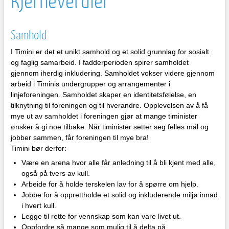
Kjerneverdier
Samhold
I Timini er det et unikt samhold og et solid grunnlag for sosialt
og faglig samarbeid. I fadderperioden spirer samholdet
gjennom iherdig inkludering. Samholdet vokser videre gjennom
arbeid i Timinis undergrupper og arrangementer i
linjeforeningen. Samholdet skaper en identitetsfølelse, en
tilknytning til foreningen og til hverandre. Opplevelsen av å få
mye ut av samholdet i foreningen gjør at mange timinister
ønsker å gi noe tilbake. Når timinister setter seg felles mål og
jobber sammen, får foreningen til mye bra!
Timini bør derfor:
Være en arena hvor alle får anledning til å bli kjent med alle,
også på tvers av kull.
Arbeide for å holde terskelen lav for å spørre om hjelp.
Jobbe for å opprettholde et solid og inkluderende miljø innad
i hvert kull.
Legge til rette for vennskap som kan vare livet ut.
Oppfordre så mange som mulig til å delta på