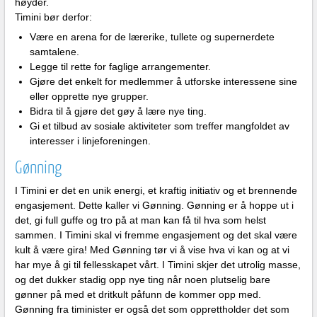
høyder.
Timini bør derfor:
Være en arena for de lærerike, tullete og supernerdete
samtalene.
Legge til rette for faglige arrangementer.
Gjøre det enkelt for medlemmer å utforske interessene sine
eller opprette nye grupper.
Bidra til å gjøre det gøy å lære nye ting.
Gi et tilbud av sosiale aktiviteter som treffer mangfoldet av
interesser i linjeforeningen.
Gønning
I Timini er det en unik energi, et kraftig initiativ og et brennende
engasjement. Dette kaller vi Gønning. Gønning er å hoppe ut i
det, gi full guffe og tro på at man kan få til hva som helst
sammen. I Timini skal vi fremme engasjement og det skal være
kult å være gira! Med Gønning tør vi å vise hva vi kan og at vi
har mye å gi til fellesskapet vårt. I Timini skjer det utrolig masse,
og det dukker stadig opp nye ting når noen plutselig bare
gønner på med et dritkult påfunn de kommer opp med.
Gønning fra timinister er også det som opprettholder det som