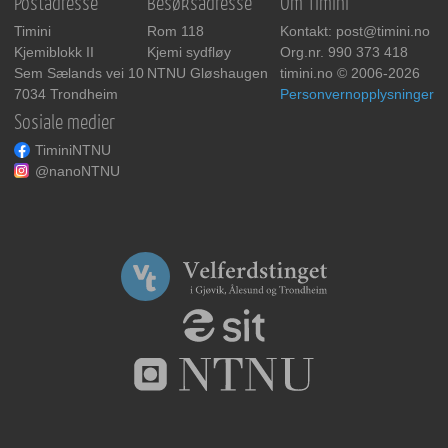
Postadresse
Besøksadresse
Om Timini
Timini
Rom 118
Kontakt: post@timini.no
Kjemiblokk II
Kjemi sydfløy
Org.nr. 990 373 418
Sem Sælands vei 10
NTNU Gløshaugen
timini.no © 2006-2026
7034 Trondheim
Personvernopplysninger
Sosiale medier
TiminiNTNU
@nanoNTNU