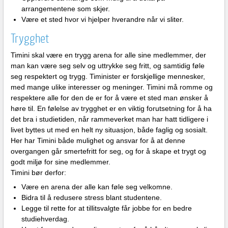
arrangementene som skjer.
Være et sted hvor vi hjelper hverandre når vi sliter.
Trygghet
Timini skal være en trygg arena for alle sine medlemmer, der
man kan være seg selv og uttrykke seg fritt, og samtidig føle
seg respektert og trygg. Timinister er forskjellige mennesker,
med mange ulike interesser og meninger. Timini må romme og
respektere alle for den de er for å være et sted man ønsker å
høre til. En følelse av trygghet er en viktig forutsetning for å ha
det bra i studietiden, når rammeverket man har hatt tidligere i
livet byttes ut med en helt ny situasjon, både faglig og sosialt.
Her har Timini både mulighet og ansvar for å at denne
overgangen går smertefritt for seg, og for å skape et trygt og
godt miljø for sine medlemmer.
Timini bør derfor:
Være en arena der alle kan føle seg velkomne.
Bidra til å redusere stress blant studentene.
Legge til rette for at tillitsvalgte får jobbe for en bedre
studiehverdag.