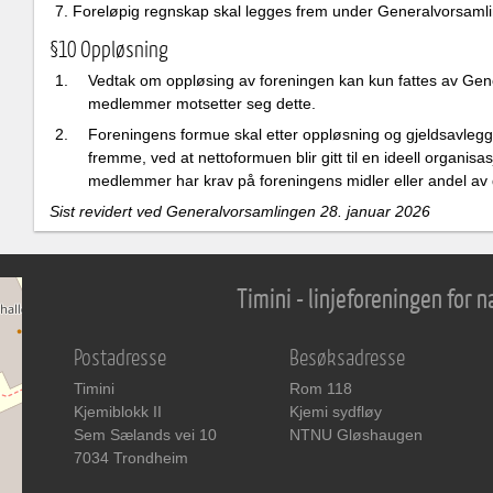
Foreløpig regnskap skal legges frem under Generalvorsaml
§10 Oppløsning
Vedtak om oppløsing av foreningen kan kun fattes av Gene
medlemmer motsetter seg dette.​
Foreningens formue skal etter oppløsning og gjeldsavleggel
fremme, ved at nettoformuen blir gitt til en ideell organ
medlemmer har krav på foreningens midler eller andel av d
Sist revidert ved Generalvorsamlingen 28. januar 2026
Timini - linjeforeningen for
Postadresse
Besøksadresse
Timini
Rom 118
Kjemiblokk II
Kjemi sydfløy
Sem Sælands vei 10
NTNU Gløshaugen
7034 Trondheim