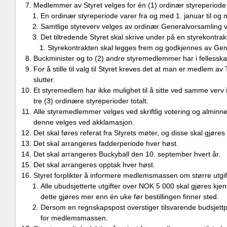
Medlemmer av Styret velges for én (1) ordinær styreperiod
En ordinær styreperiode varer fra og med 1. januar til og
Samtlige styreverv velges av ordinær Generalvorsamling v
Det tiltredende Styret skal skrive under på en styrekontrak
Styrekontrakten skal legges frem og godkjennes av Gene
Buckminister og to (2) andre styremedlemmer har i fellesska
For å stille til valg til Styret kreves det at man er medlem 
slutter.
Et styremedlem har ikke mulighet til å sitte ved samme verv 
tre (3) ordinære styreperioder totalt.
Alle styremedlemmer velges ved skriftlig votering og alminneli
denne velges ved akklamasjon.
Det skal føres referat fra Styrets møter, og disse skal gjøres
Det skal arrangeres fadderperiode hver høst.
Det skal arrangeres Buckyball den 10. september hvert år.
Det skal arrangeres opptak hver høst.
Styret forplikter å informere medlemsmassen om større utgif
Alle ubudsjetterte utgifter over NOK 5 000 skal gjøres kje
dette gjøres mer enn én uke før bestillingen finner sted.
Dersom en regnskapspost overstiger tilsvarende budsjettp
for medlemsmassen.​