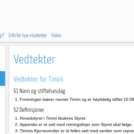
gi?
Info for nye studenter
Video
Vedtekter
Vedtekter for Timini
§1 Navn og stiftelsesdag
Foreningen bærer navnet Timini og er høytidelig stiftet 10.0
§2 Definisjoner
Hovedstyret i Timini tituleres Styret.
Appendix er et sett med retningslinjer som Styret skal følge.
Timinis Kjerneverdier er et felles sett med verdier som repr