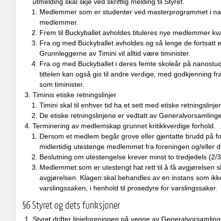
utmelding skal skje ved skriftlig melding til Styret.
Medlemmer som er studenter ved masterprogrammet i na
medlemmer.
Frem til Buckyballet avholdes tituleres nye medlemmer kva
Fra og med Buckyballet avholdes og så lenge de fortsatt e
Grunnleggerne av Timini vil alltid være timinister.
Fra og med Buckyballet i deres femte skoleår på nanostudi
tittelen kan også gis til andre verdige, med godkjenning f
som timinister.
Timinis etiske retningslinjer
Timini skal til enhver tid ha et sett med etiske retningslinjer
De etiske retningslinjene er vedtatt av Generalvorsamling
Terminering av medlemskap grunnet kritikkverdige forhold.
Dersom et medlem begår grove eller gjentatte brudd på for
midlertidig utestenge medlemmet fra foreningen og/eller 
Beslutning om utestengelse krever minst to tredjedels (2/3) f
Medlemmet som er utestengt hat rett til å få avgjørelsen sk
avgjørelsen. Klagen skal behandles av en instans som ikke
varslingssaken, i henhold til prosedyre for varslingssaker.
§6 Styret og dets funksjoner
Styret drifter linjeforeningen på vegne av Generalvorsamlingen