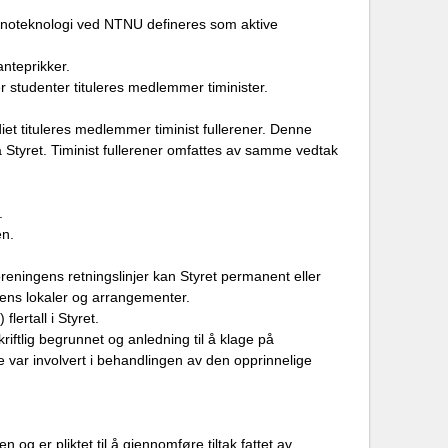
noteknologi ved NTNU defineres som aktive
nteprikker.
r studenter tituleres medlemmer timinister.
et tituleres medlemmer timinist fullerener. Denne
ra Styret. Timinist fullerener omfattes av samme vedtak
.
en.
eningens retningslinjer kan Styret permanent eller
dens lokaler og arrangementer.
lertall i Styret.
riftlig begrunnet og anledning til å klage på
 var involvert i behandlingen av den opprinnelige
 og er pliktet til å gjennomføre tiltak fattet av