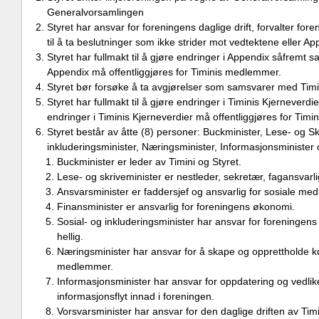
Generalvorsamlingen
Styret har ansvar for foreningens daglige drift, forvalter fo
til å ta beslutninger som ikke strider mot vedtektene eller Ap
Styret har fullmakt til å gjøre endringer i Appendix såfremt s
Appendix må offentliggjøres for Timinis medlemmer.
Styret bør forsøke å ta avgjørelser som samsvarer med Timin
Styret har fullmakt til å gjøre endringer i Timinis Kjerneverd
endringer i Timinis Kjerneverdier må offentliggjøres for Tim
Styret består av åtte (8) personer: Buckminister, Lese- og Sk
inkluderingsminister, Næringsminister, Informasjonsminister o
Buckminister er leder av Timini og Styret.
Lese‐ og skriveminister er nestleder, sekretær, fagansvarlig
Ansvarsminister er faddersjef og ansvarlig for sosiale medie
Finansminister er ansvarlig for foreningens økonomi.
Sosial- og inkluderingsminister har ansvar for foreningen
hellig.
Næringsminister har ansvar for å skape og opprettholde k
medlemmer.
Informasjonsminister har ansvar for oppdatering og vedli
informasjonsflyt innad i foreningen.
Vorsvarsminister har ansvar for den daglige driften av Timi