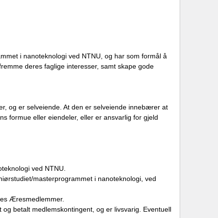
ogrammet i nanoteknologi ved NTNU, og har som formål å
remme deres faglige interesser, samt skape gode
r, og er selveiende. At den er selveiende innebærer at
formue eller eiendeler, eller er ansvarlig for gjeld
noteknologi ved NTNU.
geniørstudiet/masterprogrammet i nanoteknologi, ved
leres Æresmedlemmer.
t og betalt medlemskontingent, og er livsvarig. Eventuell