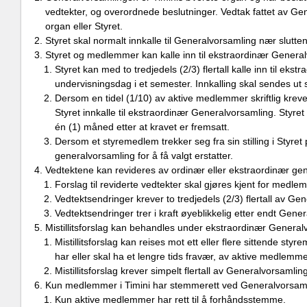
vedtekter, og overordnede beslutninger. Vedtak fattet av G
organ eller Styret.
Styret skal normalt innkalle til Generalvorsamling nær slutte
Styret og medlemmer kan kalle inn til ekstraordinær Genera
Styret kan med to tredjedels (2/3) flertall kalle inn til ek
undervisningsdag i et semester. Innkalling skal sendes ut s
Dersom en tidel (1/10) av aktive medlemmer skriftlig kreve
Styret innkalle til ekstraordinær Generalvorsamling. Styre
én (1) måned etter at kravet er fremsatt.
Dersom et styremedlem trekker seg fra sin stilling i Styret p
generalvorsamling for å få valgt erstatter.
Vedtektene kan revideres av ordinær eller ekstraordinær ge
Forslag til reviderte vedtekter skal gjøres kjent for medl
Vedtektsendringer krever to tredjedels (2/3) flertall av Ge
Vedtektsendringer trer i kraft øyeblikkelig etter endt Gene
Mistillitsforslag kan behandles under ekstraordinær General
Mistillitsforslag kan reises mot ett eller flere sittende st
har eller skal ha et lengre tids fravær, av aktive medlem
Mistillitsforslag krever simpelt flertall av Generalvorsamlin
Kun medlemmer i Timini har stemmerett ved Generalvorsam
Kun aktive medlemmer har rett til å forhåndsstemme.