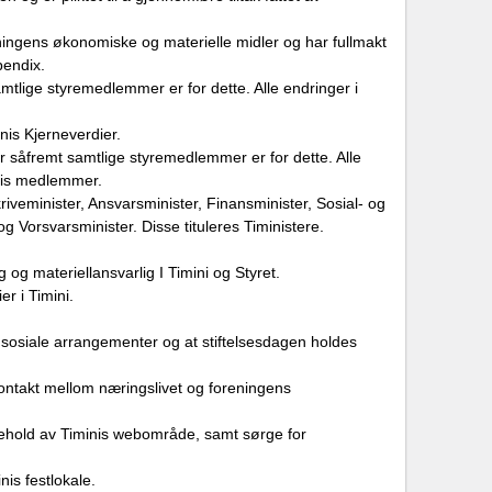
reningens økonomiske og materielle midler og har fullmakt
pendix.
amtlige styremedlemmer er for dette. Alle endringer i
is Kjerneverdier.
ier såfremt samtlige styremedlemmer er for dette. Alle
inis medlemmer.
riveminister, Ansvarsminister, Finansminister, Sosial- og
g Vorsvarsminister. Disse tituleres Tiministere.
 og materiellansvarlig I Timini og Styret.
r i Timini.​
s sosiale arrangementer og at stiftelsesdagen holdes
ontakt mellom næringslivet og foreningens
kehold av Timinis webområde, samt sørge for
nis festlokale.