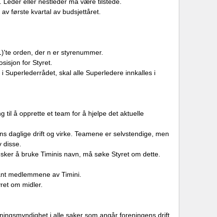
 Leder eller nestleder må være tilstede.
av første kvartal av budsjettåret.
)'te orden, der n er styrenummer.
sisjon for Styret.
 i Superlederrådet, skal alle Superledere innkalles i
il å opprette et team for å hjelpe det aktuelle
gens daglige drift og virke. Teamene er selvstendige, men
v disse.
nsker å bruke Timinis navn, må søke Styret om dette.
 blant medlemmene av Timini.
yret om midler.
ingsmyndighet i alle saker som angår foreningens drift,