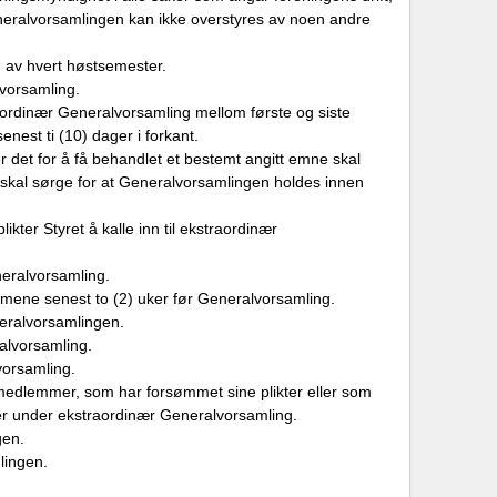
eneralvorsamlingen kan ikke overstyres av noen andre
n av hvert høstsemester.
lvorsamling.
straordinær Generalvorsamling mellom første og siste
enest ti (10) dager i forkant.
r det for å få behandlet et bestemt angitt emne skal
t skal sørge for at Generalvorsamlingen holdes innen
likter Styret å kalle inn til ekstraordinær
neralvorsamling.
emmene senest to (2) uker før Generalvorsamling.
neralvorsamlingen.
ralvorsamling.
vorsamling.
yremedlemmer, som har forsømmet​ sine plikter eller som
mer under ekstraordinær Generalvorsamling.​
gen.
lingen.