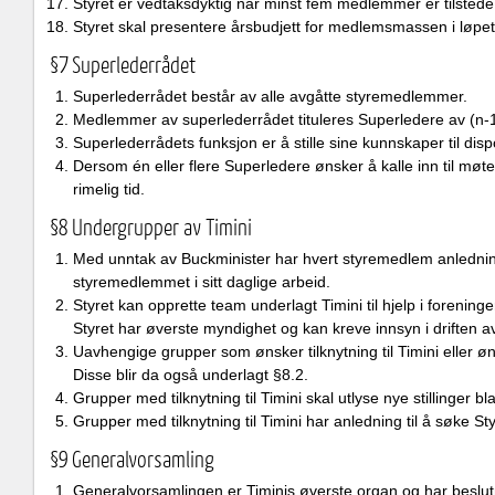
Styret er vedtaksdyktig når minst fem medlemmer er tilstede.
Styret skal presentere årsbudjett for medlemsmassen i løpet 
§7 Superlederrådet
Superlederrådet består av alle avgåtte styremedlemmer.
Medlemmer av superlederrådet tituleres Superledere av (n-1
Superlederrådets funksjon er å stille sine kunnskaper til dispo
Dersom én eller flere Superledere ønsker å kalle inn til møte
rimelig tid.
§8 Undergrupper av Timini
Med unntak av Buckminister har hvert styremedlem anledning t
styremedlemmet i sitt daglige arbeid.
Styret kan opprette team underlagt Timini til hjelp i forenin
Styret har øverste myndighet og kan kreve innsyn i driften a
Uavhengige grupper som ønsker tilknytning til Timini eller ø
Disse blir da også underlagt §8.2.
Grupper med tilknytning til Timini skal utlyse nye stillinger
Grupper med tilknytning til Timini har anledning til å søke St
§9 Generalvorsamling
Generalvorsamlingen er Timinis øverste organ og har beslutn