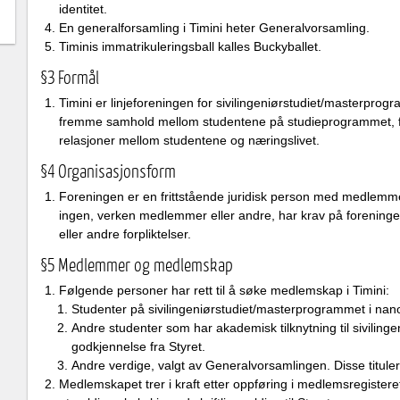
identitet.
En generalforsamling i Timini heter Generalvorsamling.
Timinis immatrikuleringsball kalles Buckyballet.
§3 Formål
Timini er linjeforeningen for sivilingeniørstudiet/masterpr
fremme samhold mellom studentene på studieprogrammet, f
relasjoner mellom studentene og næringslivet.
§4 Organisasjonsform
Foreningen er en frittstående juridisk person med medlemme
ingen, verken medlemmer eller andre, har krav på foreningens 
eller andre forpliktelser.
§5 Medlemmer og medlemskap
Følgende personer har rett til å søke medlemskap i Timini:
Studenter på sivilingeniørstudiet/masterprogrammet i na
Andre studenter som har akademisk tilknytning til sivilin
godkjennelse fra Styret.
Andre verdige, valgt av Generalvorsamlingen. Disse titu
Medlemskapet trer i kraft etter oppføring i medlemsregistere