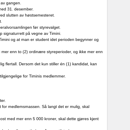
e av gangen.
 med 31. desember.
ed slutten av høstsemesteret.
t.
ralvorsamlingen før styrevalget.
p signaturrett på vegne av Timini.
av Timini og at man er student idet perioden begynner og
i mer enn to (2) ordinære styreperioder, og ikke mer enn
g flertall. Dersom det kun stiller én (1) kandidat, kan
 tilgjengelige for Timinis medlemmer.
ter.
nt for medlemsmassen. Så langt det er mulig, skal
ost med mer enn 5 000 kroner, skal dette gjøres kjent