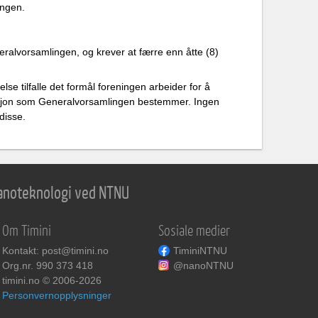
ingen.
ralvorsamlingen, og krever at færre enn åtte (8)
se tilfalle det formål foreningen arbeider for å
isasjon som Generalvorsamlingen bestemmer. Ingen
isse.​
 nanoteknologi ved NTNU
Om Timini
Sosiale medier
Kontakt: post@timini.no
TiminiNTNU
Org.nr. 990 373 418
@nanoNTNU
timini.no © 2006-2026
Personvernopplysninger